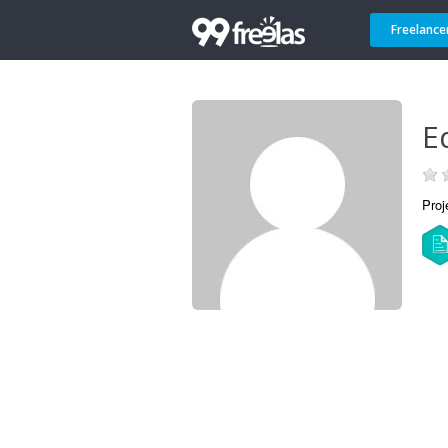
Freelance
E
Proj