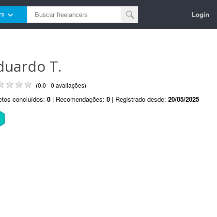
Login
rs
duardo T.
(0.0 - 0 avaliações)
etos concluídos:
0
| Recomendações:
0
| Registrado desde:
20/05/2025