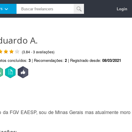
Login
rs
duardo A.
(3.84 - 3 avaliações)
etos concluídos:
3
| Recomendações:
2
| Registrado desde:
08/03/2021
ão da FGV EAESP, sou de Minas Gerais mas atualmente mor