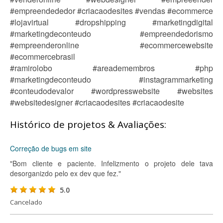
#empreendededor #criacaodesites #vendas #ecommerce
#lojavirtual #dropshipping #marketingdigital
#marketingdeconteudo #empreendedorismo
#empreenderonline #ecommercewebsite
#ecommercebrasil
#ramirolobo #areademembros #php
#marketingdeconteudo #instagrammarketing
#conteudodevalor #wordpresswebsite #websites
#websitedesigner #criacaodesites #criacaodesite
Histórico de projetos & Avaliações:
Correção de bugs em site
"Bom cliente e paciente. Infelizmento o projeto dele tava
desorganizdo pelo ex dev que fez."
5.0
Cancelado