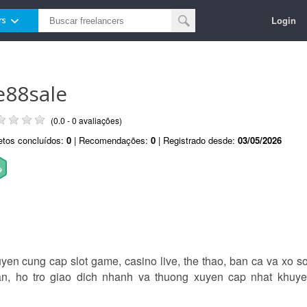
Login
rs
e88sale
(0.0 - 0 avaliações)
etos concluídos:
0
| Recomendações:
0
| Registrado desde:
03/05/2026
yen cung cap slot game, casino live, the thao, ban ca va xo so 
n, ho tro giao dich nhanh va thuong xuyen cap nhat khuye