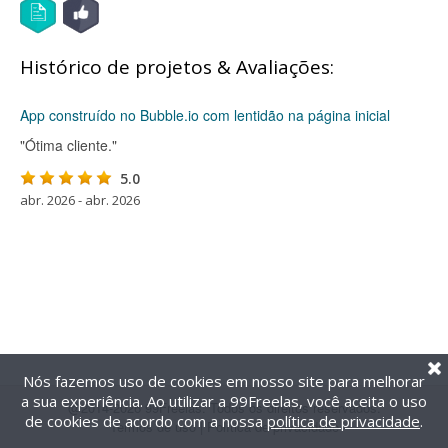
Histórico de projetos & Avaliações:
App construído no Bubble.io com lentidão na página inicial
"Ótima cliente."
5.0
abr. 2026 - abr. 2026
Nós fazemos uso de cookies em nosso site para melhorar
a sua experiência. Ao utilizar a 99Freelas, você aceita o uso
@2014-2026 99Freelas. Todos os direitos reservados.
de cookies de acordo com a nossa
política de privacidade
.
Termos de uso
|
Política de privacidade