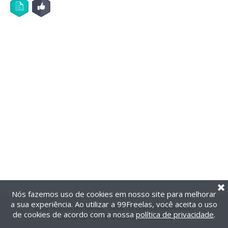
Nós fazemos uso de cookies em nosso site para melhorar
a sua experiência. Ao utilizar a 99Freelas, você aceita o uso
@2014-2026 99Freelas. Todos os direitos reservados.
de cookies de acordo com a nossa
política de privacidade
.
Termos de uso
|
Política de privacidade