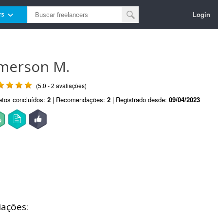
Login
rs
merson M.
(5.0 - 2 avaliações)
etos concluídos:
2
| Recomendações:
2
| Registrado desde:
09/04/2023
iações: