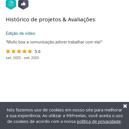
Histórico de projetos & Avaliações:
Edição de vídeo
"Muito boa a comunicação,adorei trabalhar com ela!"
5.0
set. 2025 - set. 2025
Nós fazemos uso de cookies em nosso site para melhorar
a sua experiência. Ao utilizar a 99Freelas, você aceita o uso
@2014-2026 99Freelas. Todos os direitos reservados.
de cookies de acordo com a nossa
política de privacidade
.
Termos de uso
|
Política de privacidade