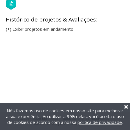
Histórico de projetos & Avaliações:
(+) Exibir projetos em andamento
Nós fazemos uso de cookies em nosso site para melhorar
a sua experiência. Ao utilizar a 99Freelas, você aceita o uso
@2014-2026 99Freelas. Todos os direitos reservados.
de cookies de acordo com a nossa
política de privacidade
.
Termos de uso
|
Política de privacidade