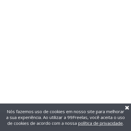
Nós fazemos uso de cookies em nosso site para melhorar
a sua experiência. Ao utilizar a 99Freelas, você aceita o uso
@2014-2026 99Freelas. Todos os direitos reservados.
de cookies de acordo com a nossa
política de privacidade
.
Termos de uso
|
Política de privacidade