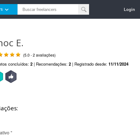
Login
rs
noc E.
(5.0 - 2 avaliações)
etos concluídos:
2
| Recomendações:
2
| Registrado desde:
11/11/2024
iações:
ativo "