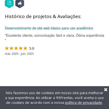
Histórico de projetos & Avaliações:
Desenvolvimento de site web básico para uso acadêmico
"Excelente cliente, comunicação fácil e clara. Ótima experiência
"
5.0
mai. 2025 - jun. 2025
Nós fazemos uso de cookies em nosso site para melhorar
a sua experiência. Ao utilizar a 99Freelas, você aceita o uso
@2014-2026 99Freelas. Todos os direitos reservados.
de cookies de acordo com a nossa
política de privacidade
.
Termos de uso
|
Política de privacidade