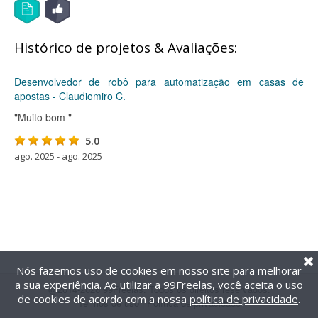
Histórico de projetos & Avaliações:
Desenvolvedor de robô para automatização em casas de
apostas - Claudiomiro C.
"Muito bom "
5.0
ago. 2025 - ago. 2025
Nós fazemos uso de cookies em nosso site para melhorar
a sua experiência. Ao utilizar a 99Freelas, você aceita o uso
@2014-2026 99Freelas. Todos os direitos reservados.
de cookies de acordo com a nossa
política de privacidade
.
Termos de uso
|
Política de privacidade