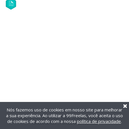
Nós fazemos uso de cookies em nosso site para melhorar
a sua experiência. Ao utilizar a 99Freelas, você aceita o uso
@2014-2026 99Freelas. Todos os direitos reservados.
de cookies de acordo com a nossa
política de privacidade
.
Termos de uso
|
Política de privacidade