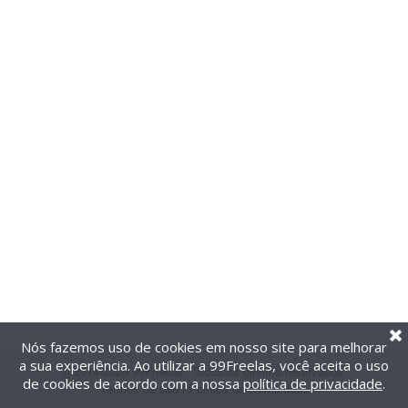
Nós fazemos uso de cookies em nosso site para melhorar
a sua experiência. Ao utilizar a 99Freelas, você aceita o uso
@2014-2026 99Freelas. Todos os direitos reservados.
de cookies de acordo com a nossa
política de privacidade
.
Termos de uso
|
Política de privacidade