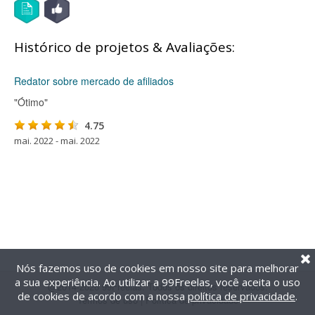
Histórico de projetos & Avaliações:
Redator sobre mercado de afiliados
"Ótimo"
4.75
mai. 2022 - mai. 2022
Nós fazemos uso de cookies em nosso site para melhorar
a sua experiência. Ao utilizar a 99Freelas, você aceita o uso
@2014-2026 99Freelas. Todos os direitos reservados.
de cookies de acordo com a nossa
política de privacidade
.
Termos de uso
|
Política de privacidade