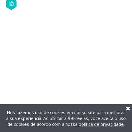
Nós fazemos uso de cookies em nosso site para melhorar
a sua experiência. Ao utilizar a 99Freelas, você aceita o uso
@2014-2026 99Freelas. Todos os direitos reservados.
de cookies de acordo com a nossa
política de privacidade
.
Termos de uso
|
Política de privacidade