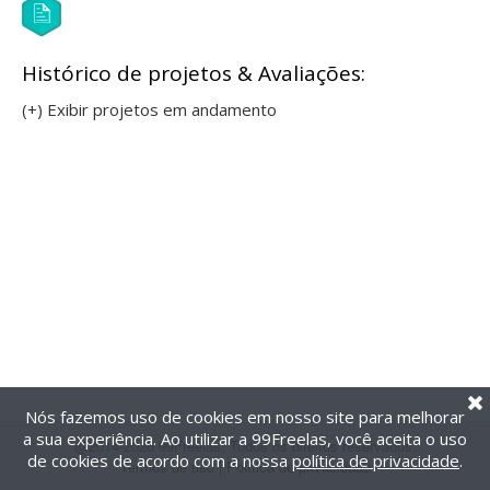
Histórico de projetos & Avaliações:
(+) Exibir projetos em andamento
Nós fazemos uso de cookies em nosso site para melhorar
a sua experiência. Ao utilizar a 99Freelas, você aceita o uso
@2014-2026 99Freelas. Todos os direitos reservados.
de cookies de acordo com a nossa
política de privacidade
.
Termos de uso
|
Política de privacidade