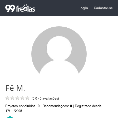
Login
Cadastre-se
Fê M.
(0.0 - 0 avaliações)
Projetos concluídos:
0
| Recomendações:
0
| Registrado desde:
17/11/2025