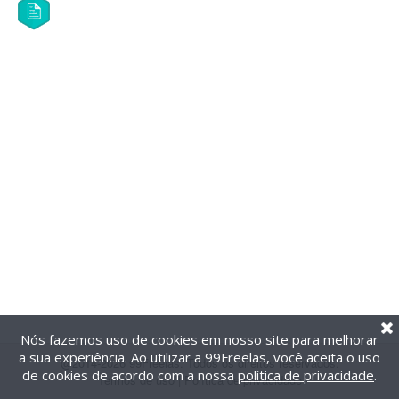
Nós fazemos uso de cookies em nosso site para melhorar
a sua experiência. Ao utilizar a 99Freelas, você aceita o uso
@2014-2026 99Freelas. Todos os direitos reservados.
de cookies de acordo com a nossa
política de privacidade
.
Termos de uso
|
Política de privacidade