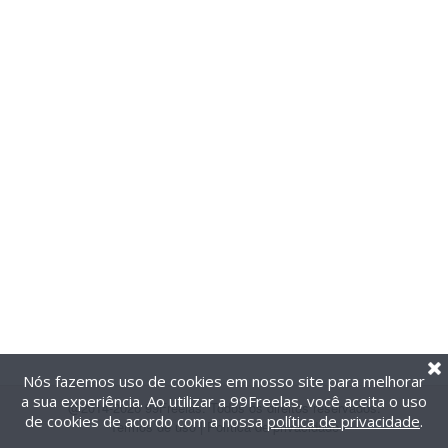
Nós fazemos uso de cookies em nosso site para melhorar
a sua experiência. Ao utilizar a 99Freelas, você aceita o uso
@2014-2026 99Freelas. Todos os direitos reservados.
de cookies de acordo com a nossa
política de privacidade
.
Termos de uso
|
Política de privacidade