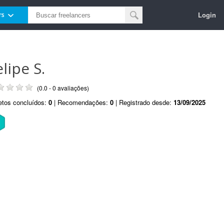
Login
rs
lipe S.
(0.0 - 0 avaliações)
etos concluídos:
0
| Recomendações:
0
| Registrado desde:
13/09/2025