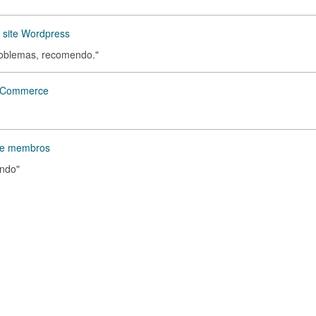
m site Wordpress
problemas, recomendo."
ooCommerce
de membros
endo"