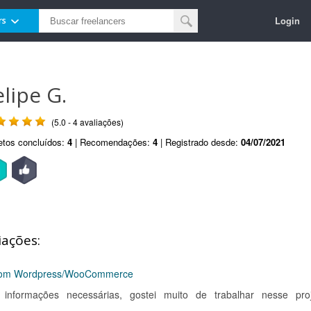
Login
rs
elipe G.
(5.0 - 4 avaliações)
etos concluídos:
4
| Recomendações:
4
| Registrado desde:
04/07/2021
iações:
 com Wordpress/WooCommerce
 informações necessárias, gostei muito de trabalhar nesse proj