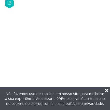
Nós fazemos uso de cookies em nosso site para melhorar
a sua experiência. Ao utilizar a 99Freelas, você aceita o uso
@2014-2026 99Freelas. Todos os direitos reservados.
de cookies de acordo com a nossa
política de privacidade
.
Termos de uso
|
Política de privacidade