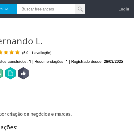
Login
rs
ernando L.
(5.0 - 1 avaliação)
etos concluídos:
1
| Recomendações:
1
| Registrado desde:
26/03/2025
or criação de negócios e marcas.
iações: