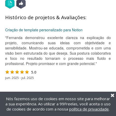
Histórico de projetos & Avaliações:
Criação de template personalizado para Notion
"Fernanda demonstrou excelente clareza na explicação do
projeto, comunicando suas ideias com objetividade e
sensibilidade. Mostrou-se educada, comprometida e com uma
visão bem estruturada do que deseja. Sua postura colaborativa
e foco no resultado tornaram o processo mais fluido e
profissional. Projeto promissor e com grande potencial."
5.0
jun. 2025 - jul. 2025
Nós fazemos uso de cookies em nosso site para melhorar
a sua experiência. Ao utilizar a 99Freelas, você aceita o uso
@2014-2026 99Freelas. Todos os direitos reservados.
de cookies de acordo com a nossa
política de privacidade
.
Termos de uso
|
Política de privacidade