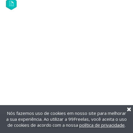
Nós fazemos uso de cookies em nosso site para melhorar
a sua experiência. Ao utilizar a 99Freelas, você aceita o uso
@2014-2026 99Freelas. Todos os direitos reservados.
de cookies de acordo com a nossa
política de privacidade
.
Termos de uso
|
Política de privacidade