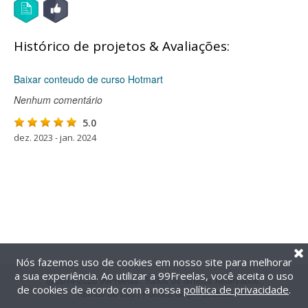
Histórico de projetos & Avaliações:
Baixar conteudo de curso Hotmart
Nenhum comentário
5.0
dez. 2023 - jan. 2024
Nós fazemos uso de cookies em nosso site para melhorar
a sua experiência. Ao utilizar a 99Freelas, você aceita o uso
@2014-2026 99Freelas. Todos os direitos reservados.
de cookies de acordo com a nossa
política de privacidade
.
Termos de uso
|
Política de privacidade