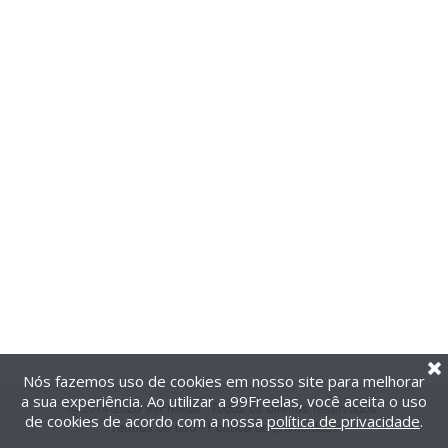
Nós fazemos uso de cookies em nosso site para melhorar
a sua experiência. Ao utilizar a 99Freelas, você aceita o uso
@2014-2026 99Freelas. Todos os direitos reservados.
de cookies de acordo com a nossa
política de privacidade
.
Termos de uso
|
Política de privacidade