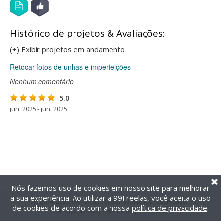
Histórico de projetos & Avaliações:
(+) Exibir projetos em andamento
Retocar fotos de unhas e imperfeições
Nenhum comentário
5.0
jun. 2025 - jun. 2025
Nós fazemos uso de cookies em nosso site para melhorar
a sua experiência. Ao utilizar a 99Freelas, você aceita o uso
@2014-2026 99Freelas. Todos os direitos reservados.
de cookies de acordo com a nossa
política de privacidade
.
Termos de uso
|
Política de privacidade