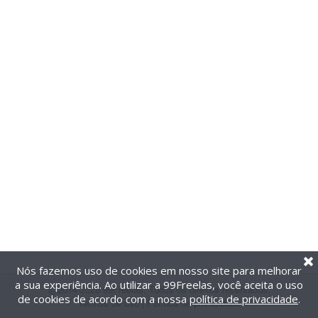
Nós fazemos uso de cookies em nosso site para melhorar
a sua experiência. Ao utilizar a 99Freelas, você aceita o uso
@2014-2026 99Freelas. Todos os direitos reservados.
de cookies de acordo com a nossa
política de privacidade
.
Termos de uso
|
Política de privacidade