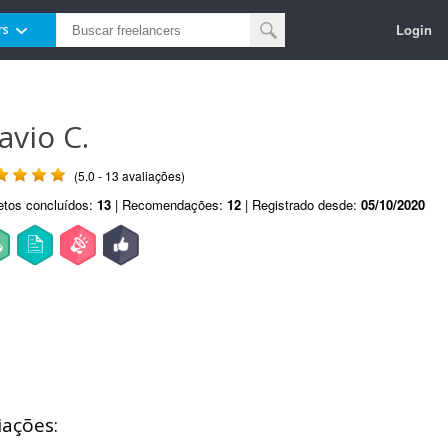
Login
rs
avio C.
(5.0 - 13 avaliações)
etos concluídos:
13
| Recomendações:
12
| Registrado desde:
05/10/2020
iações: