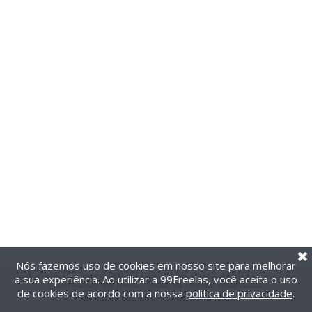
Nós fazemos uso de cookies em nosso site para melhorar
a sua experiência. Ao utilizar a 99Freelas, você aceita o uso
@2014-2026 99Freelas. Todos os direitos reservados.
de cookies de acordo com a nossa
política de privacidade
.
Termos de uso
|
Política de privacidade