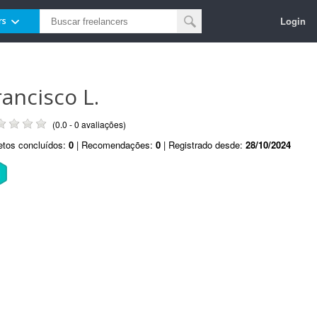
Login
rs
rancisco L.
(0.0 - 0 avaliações)
etos concluídos:
0
| Recomendações:
0
| Registrado desde:
28/10/2024