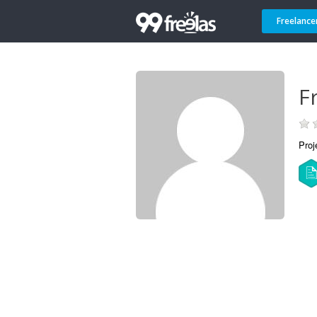
Freelance
F
Proj