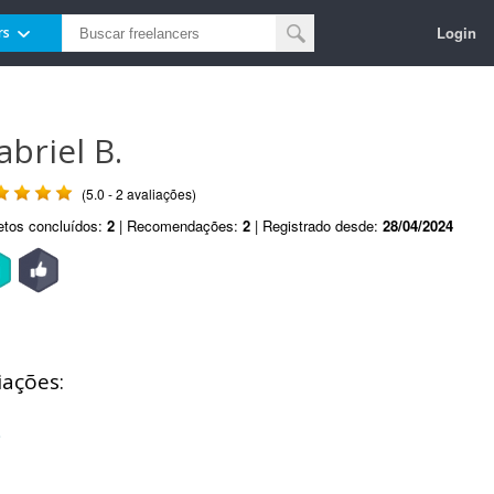
Login
rs
abriel B.
(5.0 - 2 avaliações)
etos concluídos:
2
| Recomendações:
2
| Registrado desde:
28/04/2024
iações:
o