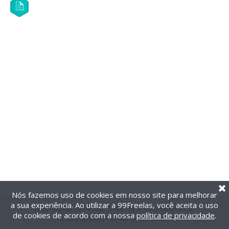
Nós fazemos uso de cookies em nosso site para melhorar
a sua experiência. Ao utilizar a 99Freelas, você aceita o uso
@2014-2026 99Freelas. Todos os direitos reservados.
de cookies de acordo com a nossa
política de privacidade
.
Termos de uso
|
Política de privacidade