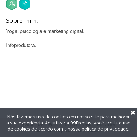
Sobre mim:
Yoga, psicologia e marketing digital.
Infoprodutora.
Nós fazemos uso de cookies em nosso site para melhorar
a sua experiência. Ao utilizar a 99Freelas, você aceita o uso
@2014-2026 99Freelas. Todos os direitos reservados.
de cookies de acordo com a nossa
política de privacidade
.
Termos de uso
|
Política de privacidade