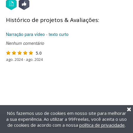
Histórico de projetos & Avaliações:
Narração para vídeo - texto curto
Nenhum comentário
5.0
ago. 2024 - ago. 2024
Nós fazemos uso de cookies em nosso site para melhorar
a sua experiência. Ao utilizar a 99Freelas, você aceita o uso
@2014-2026 99Freelas. Todos os direitos reservados.
de cookies de acordo com a nossa
política de privacidade
.
Termos de uso
|
Política de privacidade