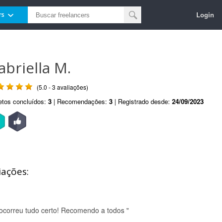
Login
rs
abriella M.
(5.0 - 3 avaliações)
etos concluídos:
3
| Recomendações:
3
| Registrado desde:
24/09/2023
iações:
ocorreu tudo certo! Recomendo a todos "