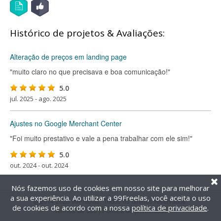
Histórico de projetos & Avaliações:
Alteração de preços em landing page
"muito claro no que precisava e boa comunicação!"
5.0
jul. 2025 - ago. 2025
Ajustes no Google Merchant Center
"Foi muito prestativo e vale a pena trabalhar com ele sim!"
5.0
out. 2024 - out. 2024
Nós fazemos uso de cookies em nosso site para melhorar
a sua experiência. Ao utilizar a 99Freelas, você aceita o uso
@2014-2026 99Freelas. Todos os direitos reservados.
de cookies de acordo com a nossa
política de privacidade
.
Termos de uso
|
Política de privacidade