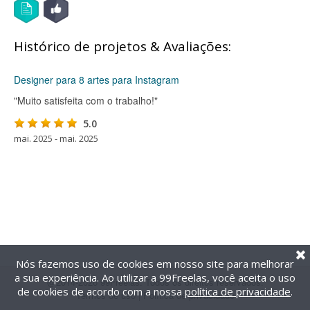
Histórico de projetos & Avaliações:
Designer para 8 artes para Instagram
"Muito satisfeita com o trabalho!"
5.0
mai. 2025 - mai. 2025
Nós fazemos uso de cookies em nosso site para melhorar
a sua experiência. Ao utilizar a 99Freelas, você aceita o uso
@2014-2026 99Freelas. Todos os direitos reservados.
de cookies de acordo com a nossa
política de privacidade
.
Termos de uso
|
Política de privacidade