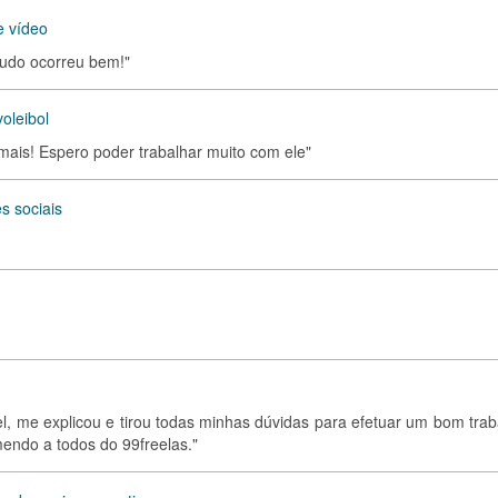
e vídeo
tudo ocorreu bem!"
voleibol
ais! Espero poder trabalhar muito com ele"
s sociais
, me explicou e tirou todas minhas dúvidas para efetuar um bom trab
mendo a todos do 99freelas."