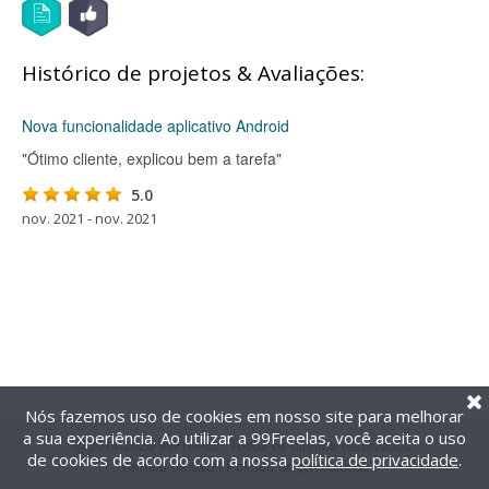
Histórico de projetos & Avaliações:
Nova funcionalidade aplicativo Android
"Ótimo cliente, explicou bem a tarefa"
5.0
nov. 2021 - nov. 2021
Nós fazemos uso de cookies em nosso site para melhorar
a sua experiência. Ao utilizar a 99Freelas, você aceita o uso
@2014-2026 99Freelas. Todos os direitos reservados.
de cookies de acordo com a nossa
política de privacidade
.
Termos de uso
|
Política de privacidade