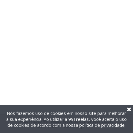
Nós fazemos uso de cookies em nosso site para melhorar
a sua experiência. Ao utilizar a 99Freelas, você aceita o uso
@2014-2026 99Freelas. Todos os direitos reservados.
de cookies de acordo com a nossa
política de privacidade
.
Termos de uso
|
Política de privacidade