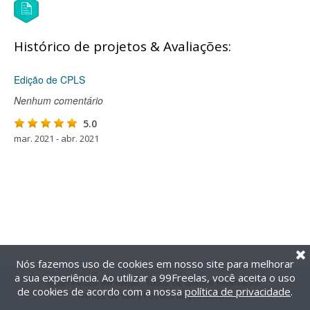
Histórico de projetos & Avaliações:
Edição de CPLS
Nenhum comentário
5.0
mar. 2021 - abr. 2021
Nós fazemos uso de cookies em nosso site para melhorar
a sua experiência. Ao utilizar a 99Freelas, você aceita o uso
@2014-2026 99Freelas. Todos os direitos reservados.
de cookies de acordo com a nossa
política de privacidade
.
Termos de uso
|
Política de privacidade