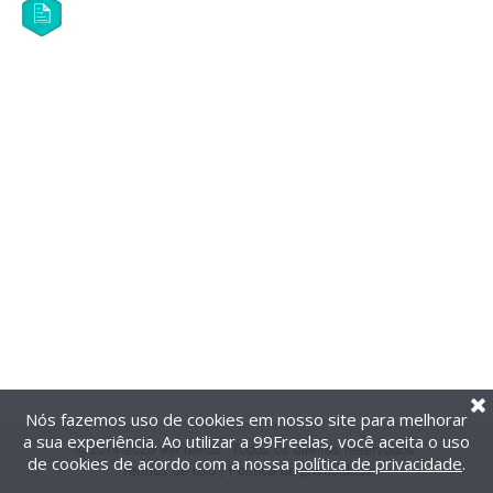
Nós fazemos uso de cookies em nosso site para melhorar
a sua experiência. Ao utilizar a 99Freelas, você aceita o uso
@2014-2026 99Freelas. Todos os direitos reservados.
de cookies de acordo com a nossa
política de privacidade
.
Termos de uso
|
Política de privacidade