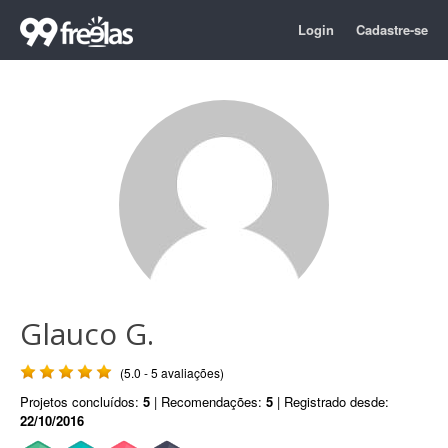
Login
Cadastre-se
Glauco G.
(5.0 - 5 avaliações)
Projetos concluídos:
5
| Recomendações:
5
| Registrado desde:
22/10/2016