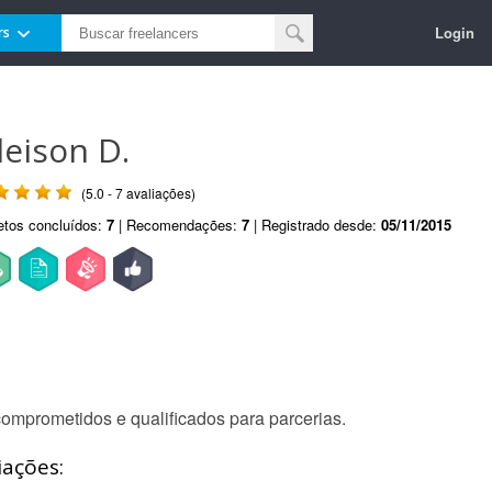
Login
rs
leison D.
(5.0 - 7 avaliações)
etos concluídos:
7
| Recomendações:
7
| Registrado desde:
05/11/2015
omprometidos e qualificados para parcerias.
iações: