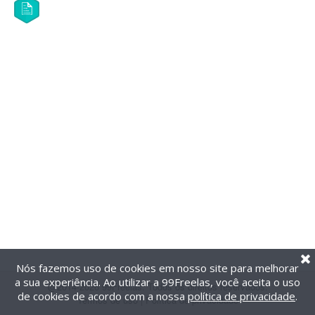
Nós fazemos uso de cookies em nosso site para melhorar
a sua experiência. Ao utilizar a 99Freelas, você aceita o uso
@2014-2026 99Freelas. Todos os direitos reservados.
de cookies de acordo com a nossa
política de privacidade
.
Termos de uso
|
Política de privacidade