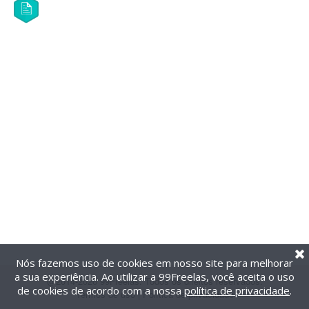
Nós fazemos uso de cookies em nosso site para melhorar
a sua experiência. Ao utilizar a 99Freelas, você aceita o uso
@2014-2026 99Freelas. Todos os direitos reservados.
de cookies de acordo com a nossa
política de privacidade
.
Termos de uso
|
Política de privacidade