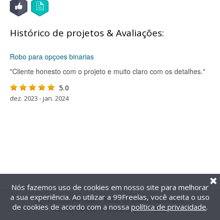
Histórico de projetos & Avaliações:
Robo para opçoes binarias
"Cliente honesto com o projeto e muito claro com os detalhes."
5.0
dez. 2023 - jan. 2024
Nós fazemos uso de cookies em nosso site para melhorar
a sua experiência. Ao utilizar a 99Freelas, você aceita o uso
@2014-2026 99Freelas. Todos os direitos reservados.
de cookies de acordo com a nossa
política de privacidade
.
Termos de uso
|
Política de privacidade